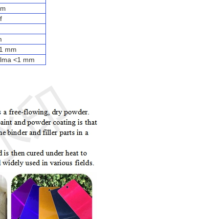
mm
f
m
<1 mm
ılma <1 mm