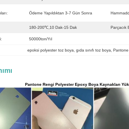
ları:
Ödeme Yapıldıktan 3-7 Gün Sonra
Hammadde
180-200℃,10 Dak-15 Dak
Parçacık 
i:
50000ton/yıl
epoksi polyester toz boya
, 
gıda sınıfı toz boya
, 
Pantone 
nımı
Pantone Rengi Polyester Epoxy Boya Kaynakları Yükse