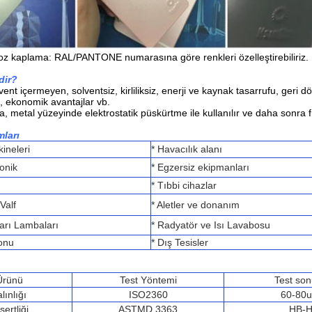
 kaplama: RAL/PANTONE numarasına göre renkleri özelleştirebiliriz.
dir?
ent içermeyen, solventsiz, kirliliksiz, enerji ve kaynak tasarrufu, ger
i, ekonomik avantajlar vb.
 metal yüzeyinde elektrostatik püskürtme ile kullanılır ve daha sonra fır
ları
kineleri
* Havacılık alanı
onik
* Egzersiz ekipmanları
* Tıbbi cihazlar
 Valf
* Aletler ve donanım
şarı Lambaları
* Radyatör ve Isı Lavabosu
onu
* Dış Tesisler
Ürünü
Test Yöntemi
Test so
lınlığı
ISO2360
60-80
ertliği
ASTMD 3363
HB-