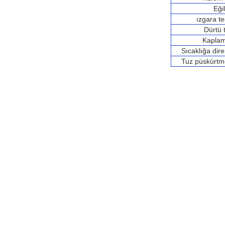
Eği
ızgara t
Dürtü t
Kaplam
Sıcaklığa dir
Tuz püskürtm