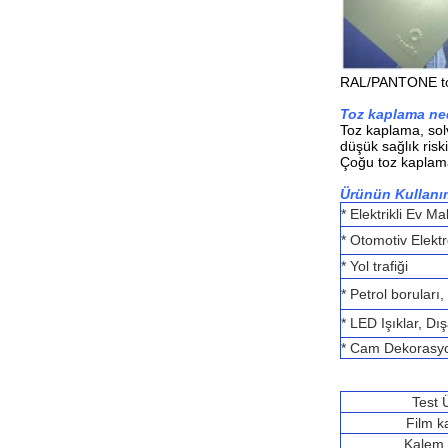
RAL/PANTONE toz
Toz kaplama ne
Toz kaplama, solv
düşük sağlık risk
Çoğu toz kaplama,
Ürünün Kullanım
* Elektrikli Ev Ma
* Otomotiv Elektr
* Yol trafiği
* Petrol boruları,
* LED Işıklar, Dı
* Cam Dekorasy
Test 
Film ka
Kalem s