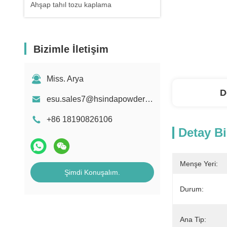
Ahşap tahıl tozu kaplama
Bizimle İletişim
Miss. Arya
D
esu.sales7@hsindapowdercoating.com
+86 18190826106
Detay Bi
Menşe Yeri:
Şimdi Konuşalım.
Durum:
Ana Tip: