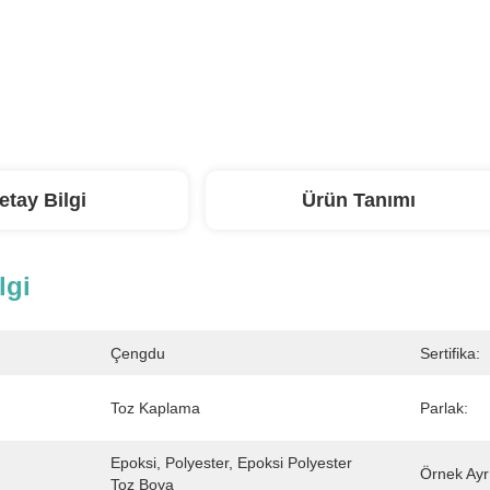
etay Bilgi
Ürün Tanımı
lgi
Çengdu
Sertifika:
Toz Kaplama
Parlak:
Epoksi, Polyester, Epoksi Polyester 
Örnek Ayrı
Toz Boya