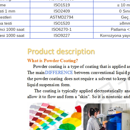
lme
ISO1519
≤ 10 
esti 1 mm
ISO2409
0 Sını
estleri
ASTMD2794
Geç.
a testi
ISO1520
≥8m
enci 1000 saat
ISO6270-1
Patlama 
esi 1000 saat
ISO9227
Korrozyona yay