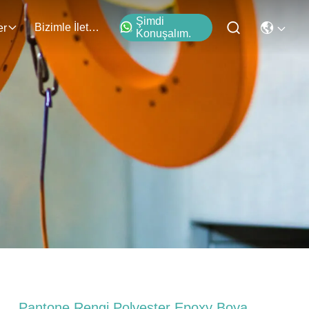
Şimdi
Bizimle İletişim
er
Konuşalım.
Pantone Rengi Polyester Epoxy Boya