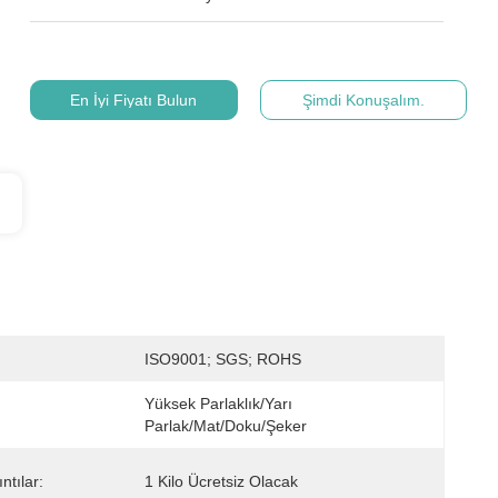
En İyi Fiyatı Bulun
Şimdi Konuşalım.
ISO9001; SGS; ROHS
Yüksek Parlaklık/yarı 
Parlak/mat/doku/şeker
ntılar:
1 Kilo Ücretsiz Olacak