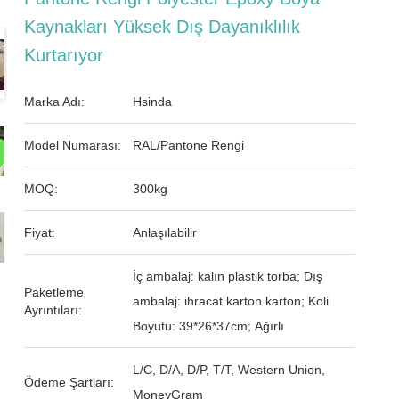
Kaynakları Yüksek Dış Dayanıklılık
Kurtarıyor
Marka Adı:
Hsinda
Model Numarası:
RAL/Pantone Rengi
MOQ:
300kg
Fiyat:
Anlaşılabilir
İç ambalaj: kalın plastik torba; Dış
Paketleme
ambalaj: ihracat karton karton; Koli
Ayrıntıları:
Boyutu: 39*26*37cm; Ağırlı
L/C, D/A, D/P, T/T, Western Union,
Ödeme Şartları:
MoneyGram