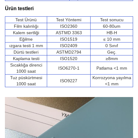
Ürün testleri
Test Ürünü
Test Yöntemi
Test sonucu
Film kalınlığı
ISO2360
60-80um
Kalem sertliği
ASTMD 3363
HB-H
Eğilme
ISO1519
≤ 10 mm
ızgara testi 1 mm
ISO2409
0 Sınıf
Dürtü testleri
ASTMD2794
Geç.
Kaplama testi
ISO1520
≥8mm
Sıcaklığa direnci
ISO6270-1
Patlama <1 mm
1000 saat
Tuz püskürtmesi
Korrozyona yayılma
ISO9227
1000 saat
<1 mm