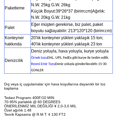
N.W. 25kg G.W. 26kg
Paketleme
Küçük Boyut:39*26*37 (birim:cm)
Ağırlık:
N.W. 20kg G.W. 21kg
Eğer müşteri gerekirse, biz palet, paket
Palet
boyutu sağlayabilir: 213*120*120 (birim:cm)
Konteyner
20'lik konteyner yükleri yaklaşık 15 ton;
hakkında
40'lık konteyner yükleri yaklaşık 23 ton
Deniz yoluyla, hava yoluyla, kurye yoluyla
Örnek tozu
DHL, UPS, FedEx gibi kurye ile teslim edilir.
Denizcilik
Resmi Emir Tozu
Deniz yoluyla gönderilecektir.15-30
GÜNLER
Dış veya iç uygulamalar için hava koşullarına dayanıklı bir toz
kaplama
Tedavi Programı 400F/10 MIN.
70-95% parlaklık @ 60 DEGREES
ÖNERİLENMİZ MIL DEĞİLİĞİ ¥ 2,0-3,0 MIL
Özel ağırlık 1.48
Teorik Kapsama @ R.M.T. ¢ 130 FT2