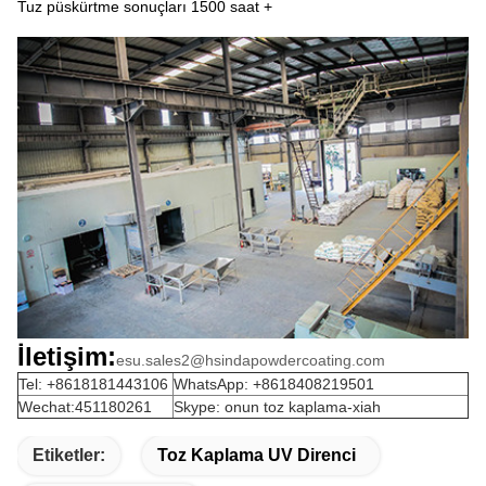
Tuz püskürtme sonuçları 1500 saat +
İletişim:
esu.sales2@hsindapowdercoating.com
Tel: +8618181443106
WhatsApp: +8618408219501
Wechat:451180261
Skype: onun toz kaplama-xiah
Etiketler:
Toz Kaplama UV Direnci