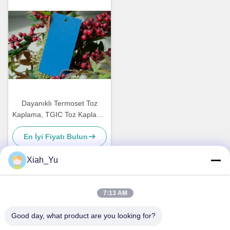
Dayanıklı Termoset Toz
Kaplama, TGIC Toz Kaplama
Süper Hava Duruma
En İyi Fiyatı Bulun
Dayanıklı
Xiah_Yu
Hızlı iletişim
7:13 AM
Good day, what product are you looking for?
Adres