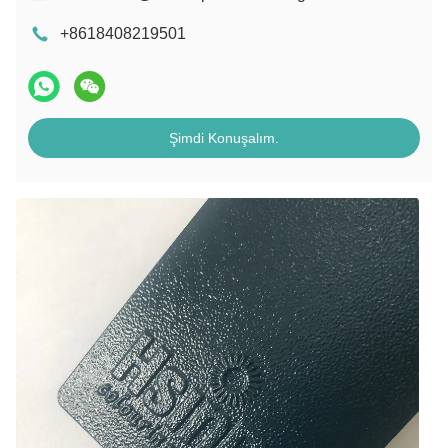
+8618408219501
Şimdi Konuşalım.