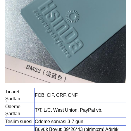
Ticaret
FOB, CIF, CRF, CNF
Şartları
Ödeme
T/T, L/C, West Union, PayPal vb.
Şartları
Teslim süresi
Ödeme sonrası 3-7 gün
Büyük Boyut: 39*26*43 (birim:cm) Ağırlık: