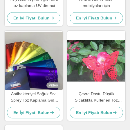
toz kaplama UV direnci
mobilyaları için
Yüksek ısı dokulu
antimikrobiyal toz kaplama
En İyi Fiyatı Bulun
En İyi Fiyatı Bulun
boyası
Video
Antibakteriyel Soğuk Sıvı
Çevre Dostu Düşük
Sprey Toz Kaplama Gıda
Sıcaklıkta Kürlenen Toz
Sınıfı Ter Kirine Dirençli
Boyalar Tuz Püskürtme
En İyi Fiyatı Bulun
En İyi Fiyatı Bulun
Direnci