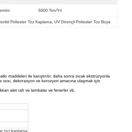
emini:
5000 Ton/Yıl
nkli Poliester Toz Kaplama
, 
UV Dirençli Poliester Toz Boya
katkı maddeleri ile karıştırılır, daha sonra sıcak ekstrüzyonla
irme ısısı, dekorasyon ve korozyon amacına ulaşmak için
kan alet rafı ve lambalar ve fenerler vb..
lar toz kaplama