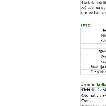
Nitelik Nemliği: 
Doğrudan güneş ı
En iyi performans 
Test:
Te
Fil
Kal
ızgar
Dür
Kap
Sıcaklığa 
Tuz püskü
Ürünün kulla
Elektrikli Ev 
*
Otomotiv Elek
*
Trafik
*