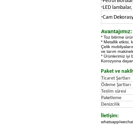
Petrol Boruları
*
LED lambalar,
*
Cam Dekoras
*
Avantajımız:
* Toz bitirme ürün
* Metallik etkisi,
Çelik mobilyaların
ve tarım makinele
* Ürünlerimiz iyi
Korozyona dayanık
Paket ve nakli
Ticaret Şartları
Ödeme Şartları
Teslim süresi
Paketleme
Denizcilik
İletişim:
whatsapp/wecha