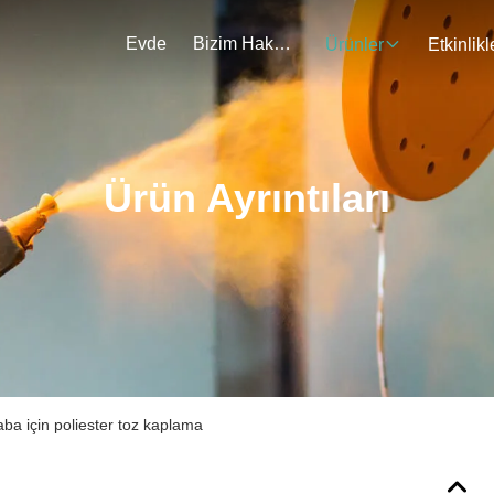
Evde
Bizim Hakkımızda
Ürünler
Etkinlikl
Ürün Ayrıntıları
raba için poliester toz kaplama