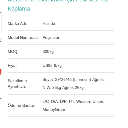
Kaplama
Marka Adı:
Hsinda
Model Numarası:
Polyester
MOQ:
300kg
Fiyat:
US$3-8/kg
Boyut: 39*26*43 (birim:cm) Ağırlık:
Paketleme
Ayrıntıları:
N.W. 25kg Ağırlık 26kg
L/C, D/A, D/P, T/T, Western Union,
Ödeme Şartları:
MoneyGram