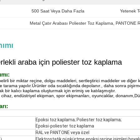
500 Saat Veya Daha Fazla
Yetenek T
Metal Çatır Arabası Poliester Toz Kaplama
, 
PANTONE Re
nımı
rlekli araba için poliester toz kaplama
ımı:
lirli bir miktar reçine, dolgu maddeleri, sertleştirici maddeler ve diğer 
r ve tarama yapılır.Ürünler oda sıcaklığında depolanır., daha sonra piş
k bir kalıcı kaplama oluşturmak için erimiş ve katılaşmıştır.
li cihaz, endüstriyel ekipman, spor ekipmanları, oyuncaklar, donanım,Dük
arı:
Epoksi toz kaplama; Poliester toz kaplama;
Epoksi-poliester toz kaplama
RAL ve PANTONE veya özel
ü
Elektrostatik püskürtme epoksi reçine isimleri boya