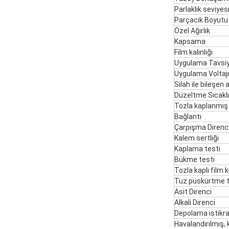
Parlaklık seviyes
Parçacık Boyutu
Özel Ağırlık
Kapsama
Film kalınlığı
Uygulama Tavsiy
Uygulama Voltajı
Silah ile bileşen
Düzeltme Sıcaklı
Tozla kaplanmış f
Bağlantı
Çarpışma Direnc
Kalem sertliği
Kaplama testi
Bükme testi
Tozla kaplı film 
Tuz püskürtme t
Asit Direnci
Alkali Direnci
Depolama istikra
Havalandırılmış, 