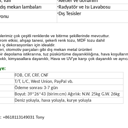
, Valf
Aletler ve donanım
*
 dış mekan lambaları
Radyatör ve Isı Lavabosu
*
Dış Tesisler
*
yonu
lerimiz çok çeşitli renklerde ve bitirme şekillerinde mevcuttur.
 krom etkisi, ahşap tanesi, şekerli renk tozu, MDF tozu dahil
 iç dekorasyonları için idealdir.
ri, otomotiv parçaları gibi dış mekan metal ürünleri
 bir depolama istikrarına, tuz püskürtüme dayanıklılığına, hava koşullarına
lı, kimyasallara dayanıklı, Hava ve UV'ye karşı çok dayanıklı ve ayrıca i
ye:
FOB, CIF, CRF, CNF
T/T, L/C, West Union, PayPal vb.
Ödeme sonrası 3-7 gün
Boyut: 39*26*43 (birim:cm) Ağırlık: N.W. 25kg G.W. 26kg
Deniz yoluyla, hava yoluyla, kurye yoluyla
t: +8618113149031 Tony