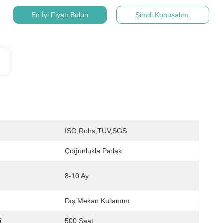
En İyi Fiyatı Bulun
Şimdi Konuşalım.
ISO,Rohs,TUV,SGS
Çoğunlukla Parlak
8-10 Ay
Dış Mekan Kullanımı
i:
500 Saat