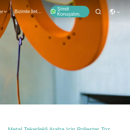
Şimdi
Bizimle İletişim
er
Konuşalım.
Metal Tekerlekli Araba Için Poliester Toz