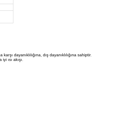
 karşı dayanıklılığına, dış dayanıklılığına sahiptir.
yi ısı akışı.