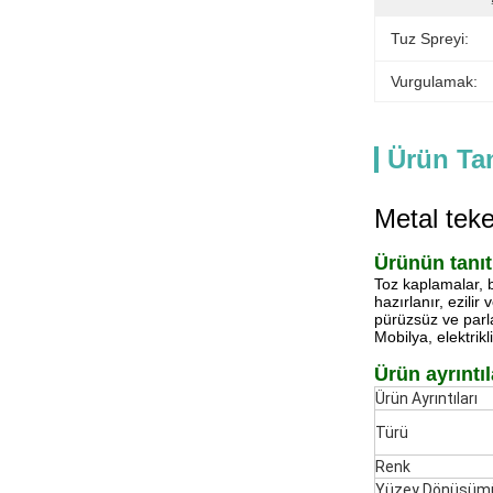
Tuz Spreyi:
Vurgulamak:
Ürün Ta
Metal teke
Ürünün tanıt
Toz kaplamalar, be
hazırlanır, ezili
pürüzsüz ve parla
Mobilya, elektrik
Ürün ayrıntıl
Ürün Ayrıntıları
Türü
Renk
Yüzey Dönüşüm