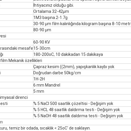
i
İhtiyacınız olduğu gibi.
Ortalama 32-42μm
1M3 başına.2-1.7g
30-90 μm film kalınlığında kilogram başına 8-10 met
80-90 μm
esi
60-90 KV
 arasındaki mesafe
15-30cm
ğı
180-200oC, 10 dakikadan 15 dakikaya
ilm Mekanik özellikleri
Çapraz kesim ((2mm), yapışkanlık kaybı yok
i
Doğrudan darbe 50kg/cm
1H-2H
6 mm Mandrel
5 mm
kimyasal direnci
esti
% 5 NaCl 500 saatlik çözeltisi - Değişim yok
% 5 HCL 48 saatlik daldırma testi - Değişim yok
% 5 NaOH 48 saatlik daldırma testi - Değişim yok
rı
kuru, temiz bir odada, sıcaklık < 25oC' de saklayın.