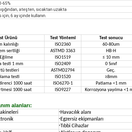
50-65%
şığından, ateşten, sıcaktan uzakta
için, 6 ay içinde kullanın.
st Ürünü
Test Yöntemi
Test sonucu
m kalınlığı
ISO2360
60-80um
em sertliği
ASTMD 3363
HB-H
Eğilme
ISO1519
≤ 10 mm
a testi 1 mm
ISO2409
0 Sınıf
tü testleri
ASTMD2794
Geç.
lama testi
ISO1520
≥8mm
direnci 1000 saat
ISO6270-1
Patlama <1 mm
rtmesi 1000 saat
ISO9227
Korrozyona yayılma <1
nım alanları:
Makineleri
Havacılık alanı
*
tronik
Egzersiz ekipmanları
*
Tıbbi Cihazlar
*