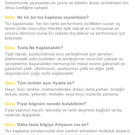
Günümüzde piyasadaki en çevre ve tüketici dostu ürünlerden biri
olma özelliğine sahiptir.
Soru:
:
Ne tür bir toz kaplama seçmeliyim?
Toz kaplamalar, her biri farklı performans özellikleri sunan üç
temel türde mevcuttur.Hibritler tipik olarak en iyi kimyasal ve
çözücü direncini sunar.En yüksek dış istikrar ve performans için
polyester.
Soru:
:
Tozla Ne Kaplanabilir?
Tipik olarak, püskürtülmüş tozu yerleştirmek için gereken
elektrostatik yükü tutabilen ve sertleştirme sürecinin yüksek ısı
seviyelerine dayanabilen herhangi bir metal nesne.galvanizli ve
galvanizli çelik, alüminyum, paslanmaz çelik ve diğer çelik
alaşımlarının çoğu tozla kaplanabilir.
Soru:
:
Tüm renkler aynı fiyatta mı?
Hayır, bazı renkler, malzemelerden dolayı daha pahalı, örneğin
dokulu tozlar, şekerler, metaller veya koyu tozlarda parlama.
Soru:
:
Fiyat bilgisini nerede bulabilirim?
Fiyat yapımız hacim, teknoloji ve renk seçimine bağlıdır ve bu
nedenle değişebilir.
Soru:
:
Daha fazla bilgiye ihtiyacın var mı?
Toz kaplama sorularınızda size yardım etmekten mutluluk duyarız