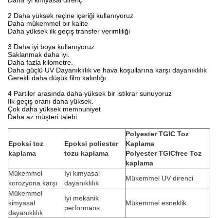
Daha iyi kimyasal direnç
2 Daha yüksek reçine içeriği kullanıyoruz
Daha mükemmel bir kalite
Daha yüksek ilk geçiş transfer verimliliği
3 Daha iyi boya kullanıyoruz
Saklanmak daha iyi.
Daha fazla kilometre.
Daha güçlü UV Dayanıklılık ve hava koşullarına karşı dayanıklılık
Gerekli daha düşük film kalınlığı
4 Partiler arasında daha yüksek bir istikrar sunuyoruz
İlk geçiş oranı daha yüksek.
Çok daha yüksek memnuniyet
Daha az müşteri talebi
Polyester TGIC Toz
Epoksi toz
Epoksi poliester
Kaplama
kaplama
tozu kaplama
Polyester TGICfree Toz
kaplama
Mükemmel
İyi kimyasal
Mükemmel UV direnci
korozyona karşı
dayanıklılık
Mükemmel
İyi mekanik
kimyasal
Mükemmel esneklik
performans
dayanıklılık