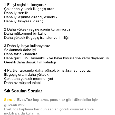
1 En iyi reçini kullanıyoruz
Çok daha yüksek ilk geçiş oranı
Daha iyi sertlik
Daha iyi aşınma direnci, esneklik
Daha iyi kimyasal direnç
2 Daha yüksek reçine içeriği kullanıyoruz
Daha mükemmel bir kalite
Daha yüksek ilk geçiş transfer verimliliği
3 Daha iyi boya kullanıyoruz
Saklanmak daha iyi.
Daha fazla kilometre.
Daha güçlü UV Dayanıklılık ve hava koşullarına karşı dayanıklılık
Gerekli daha düşük film kalınlığı
4 Partiler arasında daha yüksek bir istikrar sunuyoruz
İlk geçiş oranı daha yüksek.
Çok daha yüksek memnuniyet
Daha az müşteri talebi
Sık Sorulan Sorular
Soru:
:
- Evet.
Toz kaplama, çocuklar gibi tüketiciler için
güvenli mi?
Evet, toz kaplama her gün satılan çocuk oyuncakları ve
mobilyalarda kullanılır.