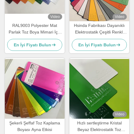
Video
Video
RAL9003 Polyester Mat
Hsinda Fabrikası Dayanıklı
Parlak Toz Boya Mimari İçin
Elektrostatik Çeşitli Renkli
AAMA Sertifikalı
Toz Boya Stokta Sprey Boya
En İyi Fiyatı Bulun
En İyi Fiyatı Bulun
Video
Şekerli Şeffaf Toz Kaplama
Hızlı sertleştirme Kristal
Boyası Ayna Etkisi
Beyaz Elektrostatik Toz