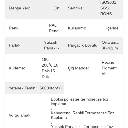
ISO9001; 
Menşe Yeri:
Çin
Sertifika:
SGS; 
ROHS
RAL 
Renk:
Kullanımı:
İçeride
Rengi
Yüksek 
Ortalama 
Parlak:
Parçacık Boyutu:
Parlaklık
30-42μm
180-
Reçine 
200℃,10 
Kürleme:
Çiğ Madde:
Pigmenti 
Dak-15 
Vb.
Dak
Yetenek Temini:
50000ton/yıl
Epoksi poliester termosetize toz 
kaplama
, 
Kahverengi Renkli Termosetize Toz 
Vurgulamak:
Kaplama
, 
Yüksek Parlaklıklı Termosetize Toz 