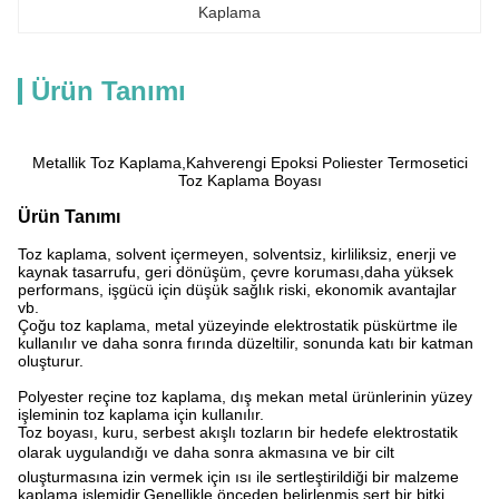
Kaplama
Ürün Tanımı
Metallik Toz Kaplama,Kahverengi Epoksi Poliester Termosetici
Toz Kaplama Boyası
Ürün Tanımı
Toz kaplama, solvent içermeyen, solventsiz, kirliliksiz, enerji ve
kaynak tasarrufu, geri dönüşüm, çevre koruması,daha yüksek
performans, işgücü için düşük sağlık riski, ekonomik avantajlar
vb.
Çoğu toz kaplama, metal yüzeyinde elektrostatik püskürtme ile
kullanılır ve daha sonra fırında düzeltilir, sonunda katı bir katman
oluşturur.
Polyester reçine toz kaplama, dış mekan metal ürünlerinin yüzey
işleminin toz kaplama için kullanılır.
Toz boyası, kuru, serbest akışlı tozların bir hedefe elektrostatik
olarak uygulandığı ve daha sonra akmasına ve bir cilt
oluşturmasına izin vermek için ısı ile sertleştirildiği bir malzeme
kaplama işlemidir.Genellikle önceden belirlenmiş sert bir bitki