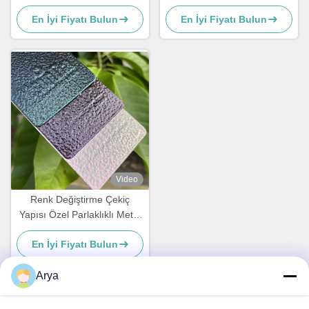
Kaplama Poliester TGIC
En İyi Fiyatı Bulun
En İyi Fiyatı Bulun
Mimarlık Ücretsiz
Video
Renk Değiştirme Çekiç
Yapısı Özel Parlaklıklı Metal
Yüzeyi için Toz Kaplama
En İyi Fiyatı Bulun
Arya