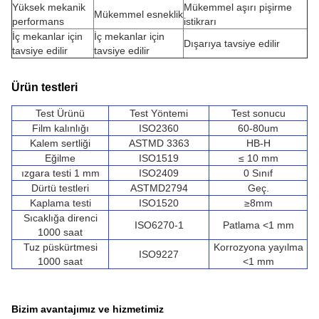
Yüksek mekanik
Mükemmel aşırı pişirme
Mükemmel esneklik
performans
istikrarı
İç mekanlar için
İç mekanlar için
Dışarıya tavsiye edilir
tavsiye edilir
tavsiye edilir
Ürün testleri
Test Ürünü
Test Yöntemi
Test sonucu
Film kalınlığı
ISO2360
60-80um
Kalem sertliği
ASTMD 3363
HB-H
Eğilme
ISO1519
≤ 10 mm
ızgara testi 1 mm
ISO2409
0 Sınıf
Dürtü testleri
ASTMD2794
Geç.
Kaplama testi
ISO1520
≥8mm
Sıcaklığa direnci
ISO6270-1
Patlama <1 mm
1000 saat
Tuz püskürtmesi
Korrozyona yayılma
ISO9227
1000 saat
<1 mm
Bizim avantajımız ve hizmetimiz