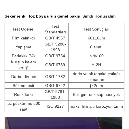
Şeker renkli toz boya ürün genel bakış
Şimdi Konuşalım.
Test
Test Öğeleri
Test Sonuçları
Standartları
Film kalınlığı
GB/T 4957
60±10μm
GB/T 9286-
Yapışma
0 sınıfı
1998
Parlaklık (%)
GB/T 9754
＞%100
Kurşun kalem
GB/T 6739
H-2H
sertliği
derin ve alt tabaka çatlağı
Darbe direnci
GB/T 1732
olmadan
Bükme testi
GB/T 6742
∮≤2mm
GB/T 9761-
Renk farkı
Belirgin renk sapması yok
1988
tuz püskürtme 500
ISO 9227
maks. film altı korozyon 1mm
saat