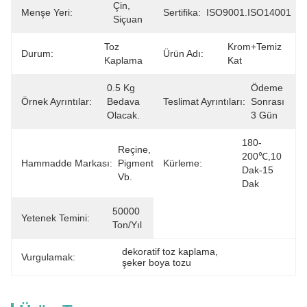
Çin, 
Menşe Yeri:
Sertifika:
ISO9001.ISO14001
Siçuan
Toz 
Krom+temiz 
Durum:
Ürün Adı:
Kaplama
Kat
0.5 Kg 
Ödeme 
Örnek Ayrıntılar:
Bedava 
Teslimat Ayrıntıları:
Sonrası 
Olacak.
3 Gün
180-
Reçine, 
200℃,10 
Hammadde Markası:
Pigment 
Kürleme:
Dak-15 
Vb.
Dak
50000 
Yetenek Temini:
Ton/Yıl
dekoratif toz kaplama
, 
Vurgulamak:
şeker boya tozu