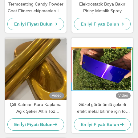
Termosetting Candy Powder
Elektrostatik Boya Bakır
Coat Fitness ekipmanları için
Pirinç Metalik Sprey
yüksek parlak ayna parlaklığı
Kaplama Polyester Toz Boya
En İyi Fiyatı Bulun
En İyi Fiyatı Bulun
Şeffaf
Video
Video
Çift Katman Kuru Kaplama
Güzel görünümlü şekerli
Açık Şeker Altın Toz
efekt metal bitirme için toz
Kaplama Hava Duruma
kaplama
En İyi Fiyatı Bulun
En İyi Fiyatı Bulun
Dayanıklı Yüksek Şeffaflık