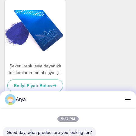
Şekerli renk ısıya dayanıklı
toz kaplama metal eşya için
toz boya
En İyi Fiyatı Bulun
Arya
Hızlı iletişim
5:37 PM
Good day, what product are you looking for?
Adres