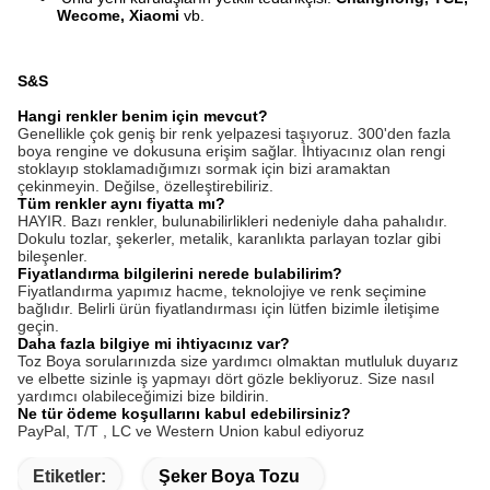
Wecome, Xiaomi
vb.
S&S
Hangi renkler benim için mevcut?
Genellikle çok geniş bir renk yelpazesi taşıyoruz. 300'den fazla
boya rengine ve dokusuna erişim sağlar. İhtiyacınız olan rengi
stoklayıp stoklamadığımızı sormak için bizi aramaktan
çekinmeyin. Değilse, özelleştirebiliriz.
Tüm renkler aynı fiyatta mı?
HAYIR. Bazı renkler, bulunabilirlikleri nedeniyle daha pahalıdır.
Dokulu tozlar, şekerler, metalik, karanlıkta parlayan tozlar gibi
bileşenler.
Fiyatlandırma bilgilerini nerede bulabilirim?
Fiyatlandırma yapımız hacme, teknolojiye ve renk seçimine
bağlıdır. Belirli ürün fiyatlandırması için lütfen bizimle iletişime
geçin.
Daha fazla bilgiye mi ihtiyacınız var?
Toz Boya sorularınızda size yardımcı olmaktan mutluluk duyarız
ve elbette sizinle iş yapmayı dört gözle bekliyoruz. Size nasıl
yardımcı olabileceğimizi bize bildirin.
Ne tür ödeme koşullarını kabul edebilirsiniz?
PayPal, T/T ,
LC ve Western Union kabul ediyoruz
Etiketler:
Şeker Boya Tozu