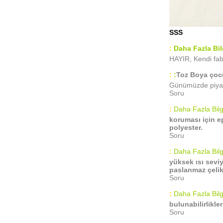
SSS
:
Daha Fazla Bil
HAYIR, Kendi fab
:
:
Toz Boya çocuk
Günümüzde piyasad
Soru
:
Daha Fazla Bilg
koruması için ep
polyester.
Soru
:
Daha Fazla Bilg
yüksek ısı sevi
paslanmaz çelik 
Soru
:
Daha Fazla Bilg
bulunabilirlikle
Soru