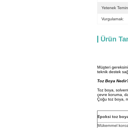
Yetenek Temin
Vurgulamak:
Ürün Ta
Müşteri gereksini
teknik destek sağ
Toz Boya Nedir
Toz boya, solvent
çevre koruma, dah
Çoğu toz boya, me
Epoksi toz boy
Mükemmel koro