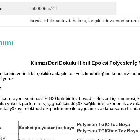
i:
50000ton/yıl
kırışıklık bitirme toz tabakası
, 
kırışıklık tozu mantar renk
nımı
Kırmızı Deri Dokulu Hibrit Epoksi Polyester İ
mlerinin verimli bir şekilde anlaşılması ve izlenebilirliğine kendimizi
lıyoruz.
?
 içermeyen, yeni nesil %100 katı bir toz boyadır. Solvent içermemesi, k
a yüksek performans, iş gücü için düşük sağlık riski, ekonomik avantajl
tal yüzeye elektrostatik püskürtme ile uygulanır ve daha sonra fırında 
Polyester TGIC Toz Boya
a
Epoksi polyester toz boya
Polyester TGICfree Toz Boya
zyon