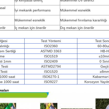
İyi kimyasal direnç
Mükemmel UV direnci
sal
İyi mekanik performans
Mükemmel esneklik
Mükemmel esneklik
Mükemmel fırınlama kararlılığı
ilir
İç mekan için önerilir
Dış mekan için önerilir
Öğesi
Test Yöntemi
Test Son
lınlığı
ISO2360
60-80
m Sertliği
ASTMD 3363
HB-H
kme
ISO1519
≤10m
sti 1mm
ISO2409
0 Sını
Testi
ASTMD2794
Geçti
Testi
ISO1520
≥8m
 1000 saat
ISO6270-1
Kabarma
me 1000 saat
ISO9227
Korozyon Yayı
aları