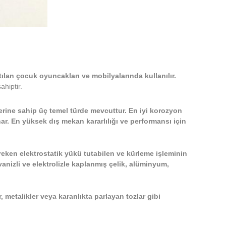
ılan çocuk oyuncakları ve mobilyalarında kullanılır.
hiptir.
klerine sahip üç temel türde mevcuttur. En iyi korozyon
nar. En yüksek dış mekan kararlılığı ve performansı için
reken elektrostatik yükü tutabilen ve kürleme işleminin
anizli ve elektrolizle kaplanmış çelik, alüminyum,
r, metalikler veya karanlıkta parlayan tozlar gibi