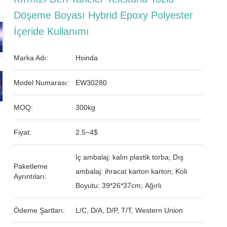
Döşeme Boyası Hybrid Epoxy Polyester
İçeride Kullanımı
Marka Adı:
Hsinda
Model Numarası:
EW30280
MOQ:
300kg
Fiyat:
2.5~4$
İç ambalaj: kalın plastik torba; Dış
Paketleme
ambalaj: ihracat karton karton; Koli
Ayrıntıları:
Boyutu: 39*26*37cm; Ağırlı
Ödeme Şartları:
L/C, D/A, D/P, T/T, Western Union