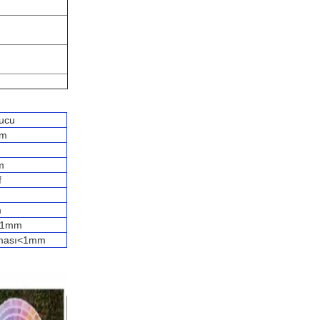
ucu
um
m
f
m
<1mm
lması<1mm