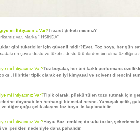
giye mi İhtiyacınız Var?
Ticaret Şirketi misiniz?
rikamız var. Marka “ HSINDA”
lar gibi tüketiciler için güvenli midir?
Evet. Toz boya, her gün sat
aki en çevre dostu ve tüketici dostu ürünlerden biri olma özelliğine sa
iye mi İhtiyacınız Var?
Toz boyalar, her biri farklı performans özelli
oksi. Hibritler tipik olarak en iyi kimyasal ve solvent direncini su
iye mi İhtiyacınız Var?
Tipik olarak, püskürtülen tozu tutmak için ge
yelerine dayanabilen herhangi bir metal nesne. Yumuşak çelik, galv
ve diğer çoğu çelik alaşımı toz boya ile kaplanabilir.
iye mi İhtiyacınız Var?
Hayır. Bazı renkler, dokulu tozlar, şekerlemele
ri ve içerikleri nedeniyle daha pahalıdır.