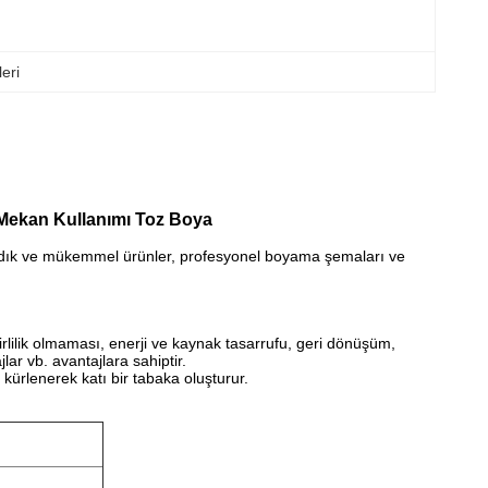
leri
ç Mekan Kullanımı Toz Boya
 adadık ve mükemmel ürünler, profesyonel boyama şemaları ve
irlilik olmaması, enerji ve kaynak tasarrufu, geri dönüşüm,
ar vb. avantajlara sahiptir.
kürlenerek katı bir tabaka oluşturur.