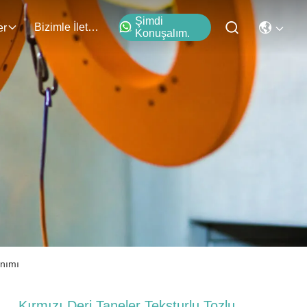
Şimdi
Bizimle İletişim
er
Konuşalım.
anımı
Kırmızı Deri Taneler Teksturlu Tozlu