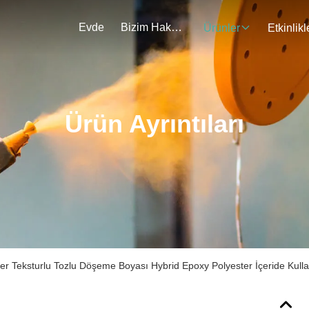
Evde
Bizim Hakkımızda
Ürünler
Etkinlikl
Ürün Ayrıntıları
ler Teksturlu Tozlu Döşeme Boyası Hybrid Epoxy Polyester İçeride Kull