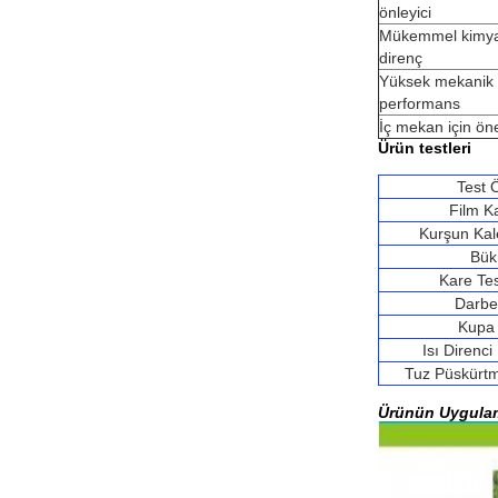
önleyici
Mükemmel kimya
direnç
Yüksek mekanik
performans
İç mekan için öner
Ürün testleri
Test 
Film Ka
Kurşun Kale
Bü
Kare Te
Darbe 
Kupa 
Isı Direnci
Tuz Püskürt
Ürünün Uygulam