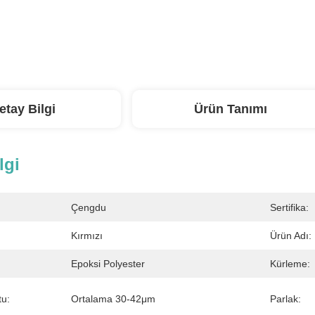
etay Bilgi
Ürün Tanımı
lgi
Çengdu
Sertifika:
Kırmızı
Ürün Adı:
Epoksi Polyester
Kürleme:
tu:
Ortalama 30-42μm
Parlak: