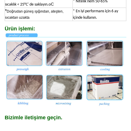
* Nitelik nem 50-65%
oC
sıcaklık < 25°C' de saklayın.
*
* En iyi performans için 6 ay
Doğrudan güneş ışığından, ateşten,
sıcaktan uzakta
içinde kullanın.
Ürün işlemi:
Bizimle iletişime geçin.