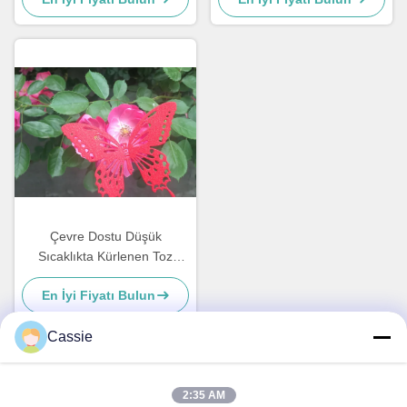
Çevre Dostu Düşük
Sıcaklıkta Kürlenen Toz
Boyalar Tuz Püskürtme
En İyi Fiyatı Bulun
Direnci
Cassie
Hızlı iletişim
2:35 AM