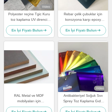
Video
Polyester reçine Tgic Kuru
Rebar çelik çubuklar için
toz kaplama UV direnci
korozyona karşı epoxy
Yüksek ısı dokulu
elektrostatik toz kaplama
En İyi Fiyatı Bulun
En İyi Fiyatı Bulun
Video
RAL Metal ve MDF
Antibakteriyel Soğuk Sıvı
mobilyaları için
Sprey Toz Kaplama Gıda
antimikrobiyal toz kaplama
Sınıfı Ter Kirine Dirençli
En İyi Fiyatı Bulun
En İyi Fiyatı Bulun
boyası