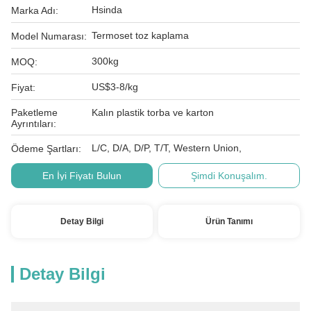
Hsinda
Marka Adı:
Termoset toz kaplama
Model Numarası:
300kg
MOQ:
US$3-8/kg
Fiyat:
Paketleme
Kalın plastik torba ve karton
Ayrıntıları:
L/C, D/A, D/P, T/T, Western Union,
Ödeme Şartları:
En İyi Fiyatı Bulun
Şimdi Konuşalım.
Detay Bilgi
Ürün Tanımı
Detay Bilgi