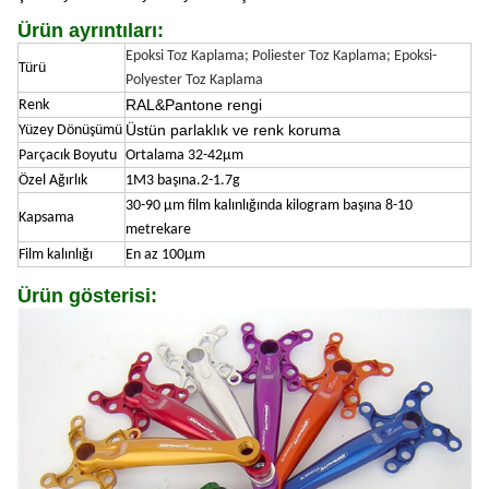
Ürün ayrıntıları:
Epoksi Toz Kaplama; Poliester Toz Kaplama; Epoksi-
Türü
Polyester Toz Kaplama
RAL&Pantone rengi
Renk
Üstün parlaklık ve renk koruma
Yüzey Dönüşümü
Parçacık Boyutu
Ortalama 32-42μm
Özel Ağırlık
1M3 başına.2-1.7g
30-90 μm film kalınlığında kilogram başına 8-10
Kapsama
metrekare
Film kalınlığı
En az 100μm
Ürün gösterisi: