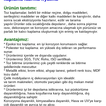
Ürünün tanıtımı:
Toz kaplamalar, belirli bir miktar reçine, dolgu maddeleri,
sertleştirici maddeler ve diğer katkı maddeleri ile karıştırılır, daha
sonra sıcak ekstrüzyonla hazırlanır, ezilir ve tarama
yapılır.Ürünler oda sıcaklığında depolanır., daha sonra pişirme
ısısı, dekorasyon ve korozyon amacına ulaşmak için pürüzsüz ve
parlak bir kalıcı kaplama oluşturmak için erimiş ve katılaşmıştır.
Avantajımız:
* Epoksi toz kaplama: en iyi korozyon korumasını sağlar.
* Poliester toz kaplama: en yüksek dış istikrarı ve performansı
sunar.
* Ürünlerimiz içeride ve dışarıda uygulanır.
* Ürünlerimiz SGS, TUV, Rohs, ISO sertifikalı.
* Toz bitirme ürünlerimiz çok çeşitli renklerde ve bitirme
şekillerinde mevcuttur.
* Metallik etkisi, krom etkisi, ahşap tanesi, şekerli renk tozu, MDF
tozu dahil
Çelik mobilyaların iç dekorasyonları için idealdir.
ve tarım makineleri, otomotiv parçaları gibi dış mekan metal
ürünleri
* Ürünlerimiz iyi bir depolama istikrarına, tuz püskürtüme
dayanıklılığına, hava koşullarına karşı dayanıklılığına, dış
dayanıklılığına sahiptir.
Korozyona dayanıklı, kimyasallara dayanıklı, Hava ve UV'ye karşı
çok dayanıklı ve ayrıca iyi ısı akışı.