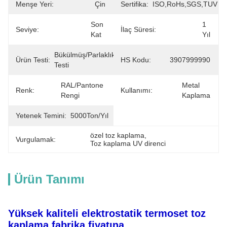
Menşe Yeri:
Çin
Sertifika:
ISO,RoHs,SGS,TUV
Son 
1 
Seviye:
İlaç Süresi:
Kat
Yıl
Bükülmüş/Parlaklık/Sertlik/Kalınlık/Etki/Machu 
Ürün Testi:
HS Kodu:
3907999990
Testi
RAL/Pantone 
Metal 
Renk:
Kullanımı:
Rengi
Kaplama
Yetenek Temini:
5000Ton/yıl
özel toz kaplama
, 
Vurgulamak:
Toz kaplama UV direnci
Ürün Tanımı
Yüksek kaliteli elektrostatik termoset toz
kaplama fabrika fiyatına