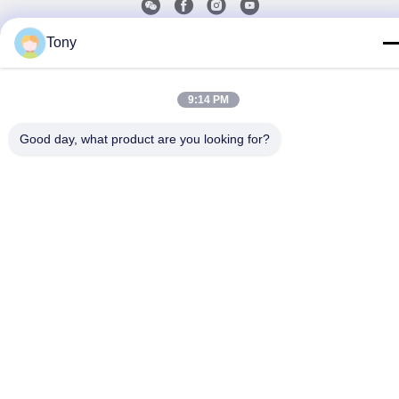
Tony
Gizlilik Politikası
|
Site Haritası
| Çin iyi. Kalite Termoset toz
kaplama Tedarikçi. Telif hakkı © 2018-2026 Chengdu Hsinda
Polymer Materials Co., Ltd. Hepsi. Haklar korunmuş.
9:14 PM
Good day, what product are you looking for?