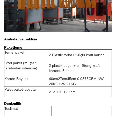
Ambalaj ve nakliye
Paketleme
Temel paket
2 Plastik torba+ Güçlü kraft karton
Özel paket (müşteri
2 plastik poşet + bir Stong kraft
tarafından istenirse)
kartonu 3 palet
Karton Boyutu
40cm27cm45cm 0.0375CBM NW
20KG GW 21KG
Palet paketi boyutu
213 120 120 cm
Denizcilik
Teslimat