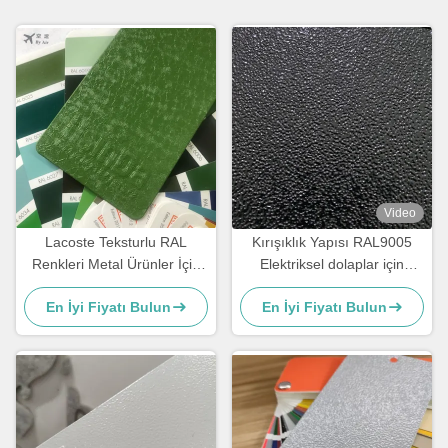
Video
Lacoste Teksturlu RAL
Kırışıklık Yapısı RAL9005
Renkleri Metal Ürünler İçin
Elektriksel dolaplar için
Epoksi Poliester Toz
elektrostatik püskürtme
En İyi Fiyatı Bulun
En İyi Fiyatı Bulun
Kaplama
yoluyla Moire toz kaplama