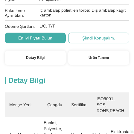
İç ambalaj: polietilen torba; Dış ambalaj: kağıt
Paketleme
karton
Ayrıntıları:
L/C, T/T
Ödeme Şartları:
En İyi Fiyatı Bulun
Şimdi Konuşalım.
Detay Bilgi
Ürün Tanımı
Detay Bilgi
ISO9001; 
Menşe Yeri:
Çengdu
Sertifika:
SGS; 
ROHS;REACH
Epoksi, 
Polyester, 
Elektrostatik 