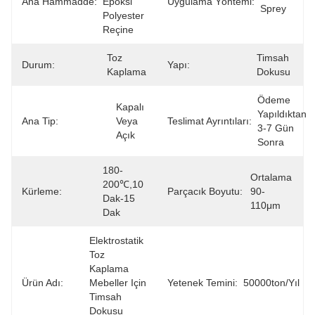
Ana Hammadde:
Epoksi 
Uygulama Yöntemi:
Sprey
Polyester 
Reçine
Toz 
Timsah 
Durum:
Yapı:
Kaplama
Dokusu
Ödeme 
Kapalı 
Yapıldıktan 
Ana Tip:
Veya 
Teslimat Ayrıntıları:
3-7 Gün 
Açık
Sonra
180-
Ortalama 
200℃,10 
Kürleme:
Parçacık Boyutu:
90-
Dak-15 
110μm
Dak
Elektrostatik 
Toz 
Kaplama 
Ürün Adı:
Mebeller Için 
Yetenek Temini:
50000ton/yıl
Timsah 
Dokusu 