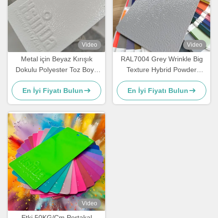
Video
Video
Metal için Beyaz Kırışık
RAL7004 Grey Wrinkle Big
Dokulu Polyester Toz Boya
Texture Hybrid Powder
60-80um
Coating Paint for metal
En İyi Fiyatı Bulun
En İyi Fiyatı Bulun
coating
Video
Etki 50KG/Cm Portakal