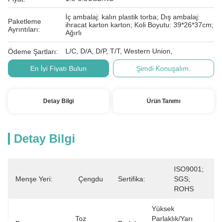
İç ambalaj: kalın plastik torba; Dış ambalaj:
Paketleme
ihracat karton karton; Koli Boyutu: 39*26*37cm;
Ayrıntıları:
Ağırlı
L/C, D/A, D/P, T/T, Western Union,
Ödeme Şartları:
En İyi Fiyatı Bulun
Şimdi Konuşalım.
Detay Bilgi
Ürün Tanımı
Detay Bilgi
ISO9001; 
Menşe Yeri:
Çengdu
Sertifika:
SGS; 
ROHS
Yüksek 
Toz 
Parlaklık/yarı 