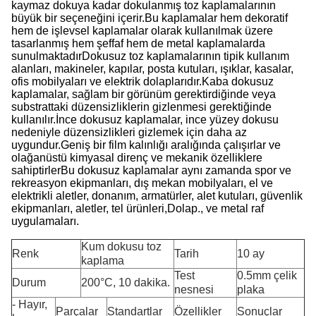
kaymaz dokuya kadar dokulanmış toz kaplamalarının
büyük bir seçeneğini içerir.Bu kaplamalar hem dekoratif
hem de işlevsel kaplamalar olarak kullanılmak üzere
tasarlanmış hem şeffaf hem de metal kaplamalarda
sunulmaktadırDokusuz toz kaplamalarının tipik kullanım
alanları, makineler, kapılar, posta kutuları, ışıklar, kasalar,
ofis mobilyaları ve elektrik dolaplarıdır.Kaba dokusuz
kaplamalar, sağlam bir görünüm gerektirdiğinde veya
substrattaki düzensizliklerin gizlenmesi gerektiğinde
kullanılır.İnce dokusuz kaplamalar, ince yüzey dokusu
nedeniyle düzensizlikleri gizlemek için daha az
uygundur.Geniş bir film kalınlığı aralığında çalışırlar ve
olağanüstü kimyasal direnç ve mekanik özelliklere
sahiptirlerBu dokusuz kaplamalar aynı zamanda spor ve
rekreasyon ekipmanları, dış mekan mobilyaları, el ve
elektrikli aletler, donanım, armatürler, alet kutuları, güvenlik
ekipmanları, aletler, tel ürünleri,Dolap., ve metal raf
uygulamaları.
Kum dokusu toz
Renk
Tarih
10 ay
kaplama
Test
0.5mm çelik
Durum
200°C, 10 dakika.
nesnesi
plaka
- Hayır,
Parçalar
Standartlar
Özellikler
Sonuçlar