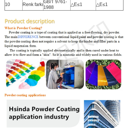
GB/T 9761-
10
Renk farkı
△E≤1
△E≤1
1988