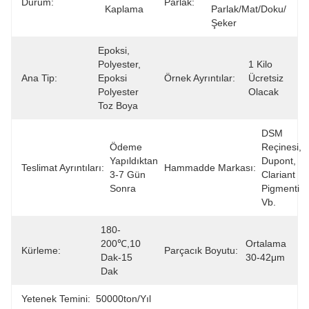
Durum:
Parlak:
Kaplama
Parlak/mat/doku/
Şeker
Epoksi, 
Polyester, 
1 Kilo 
Ana Tip:
Epoksi 
Örnek Ayrıntılar:
Ücretsiz 
Polyester 
Olacak
Toz Boya
DSM 
Ödeme 
Reçinesi, 
Yapıldıktan 
Dupont, 
Teslimat Ayrıntıları:
Hammadde Markası:
3-7 Gün 
Clariant 
Sonra
Pigmenti 
Vb.
180-
200℃,10 
Ortalama 
Kürleme:
Parçacık Boyutu:
Dak-15 
30-42μm
Dak
Yetenek Temini:
50000ton/yıl