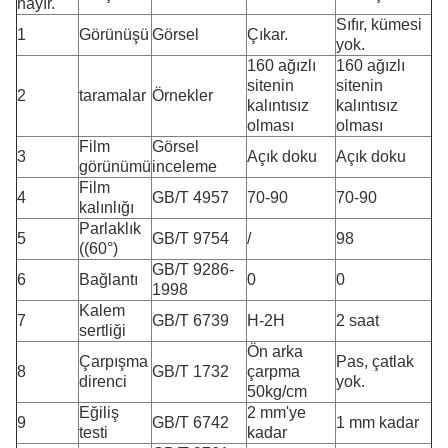
hayır.
Sıfır, kümesi
1
Görünüşü
Görsel
Çıkar.
yok.
160 ağızlı
160 ağızlı
sitenin
sitenin
2
taramalar
Örnekler
kalıntısız
kalıntısız
olması
olması
Film
Görsel
3
Açık doku
Açık doku
görünümü
inceleme
Film
4
GB/T 4957
70-90
70-90
kalınlığı
Parlaklık
5
GB/T 9754
/
98
((60°)
GB/T 9286-
6
Bağlantı
0
0
1998
Kalem
7
GB/T 6739
H-2H
2 saat
sertliği
Ön arka
Çarpışma
Pas, çatlak
8
GB/T 1732
çarpma
direnci
yok.
50kg/cm
Eğiliş
2 mm'ye
9
GB/T 6742
1 mm kadar
testi
kadar