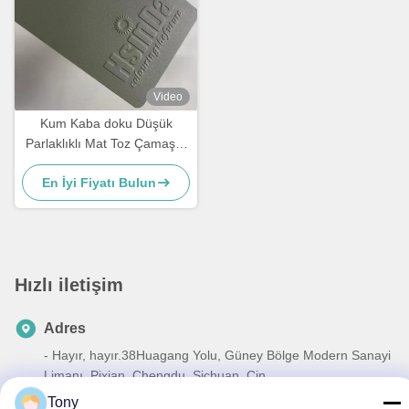
Video
Kum Kaba doku Düşük
Parlaklıklı Mat Toz Çamaşırı
Endüstriyel Çamaşırı
En İyi Fiyatı Bulun
Poliester için sprey boya
Hızlı iletişim
Adres
- Hayır, hayır.38Huagang Yolu, Güney Bölge Modern Sanayi
Limanı, Pixian, Chengdu, Sichuan, Çin
Tony
Tel