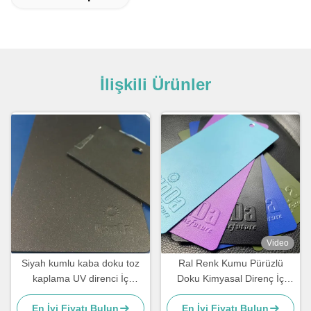
İlişkili Ürünler
Video
Siyah kumlu kaba doku toz
Ral Renk Kumu Pürüzlü
kaplama UV direnci İç
Doku Kimyasal Direnç İç
mekanlar için kimyasal
Mekan Toz Boya
En İyi Fiyatı Bulun
En İyi Fiyatı Bulun
direnci