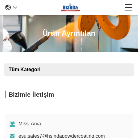
Ürün Ayrıntıları
Tüm Kategori
Bizimle İletişim
Miss. Arya
esu.sales7@hsindapowdercoating.com