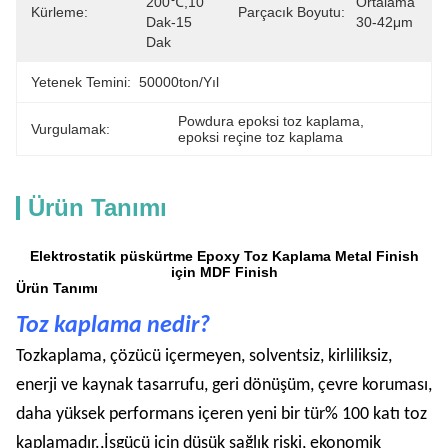
200℃,10 
Ortalama 
Kürleme:
Parçacık Boyutu:
Dak-15 
30-42μm
Dak
Yetenek Temini:
50000ton/yıl
Powdura epoksi toz kaplama
, 
Vurgulamak:
epoksi reçine toz kaplama
Ürün Tanımı
Elektrostatik püskürtme Epoxy Toz Kaplama Metal Finish
için MDF Finish
Ürün Tanımı
Toz kaplama nedir?
Toz
kaplama, çözücü içermeyen, solventsiz, kirliliksiz,
enerji ve kaynak tasarrufu, geri dönüşüm, çevre koruması,
daha yüksek performans içeren yeni bir tür% 100 katı toz
kaplamadır.,İşgücü için düşük sağlık riski, ekonomik