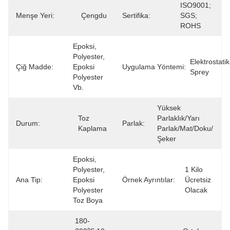
ISO9001; 
Menşe Yeri:
Çengdu
Sertifika:
SGS; 
ROHS
Epoksi, 
Polyester, 
Elektrostatik 
Çiğ Madde:
Epoksi 
Uygulama Yöntemi:
Sprey
Polyester 
Vb.
Yüksek 
Toz 
Parlaklık/yarı 
Durum:
Parlak:
Kaplama
Parlak/mat/doku/
Şeker
Epoksi, 
Polyester, 
1 Kilo 
Ana Tip:
Epoksi 
Örnek Ayrıntılar:
Ücretsiz 
Polyester 
Olacak
Toz Boya
180-