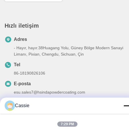
Hızlı iletişim
Adres
- Hayır, hayır.38Huagang Yolu, Güney Bölge Modern Sanayi
Limanı, Pixian, Chengdu, Sichuan, Çin
Tel
86-18190826106
E-posta
esu.sales7@hsindapowdercoating.com
Cassie
Gizlilik Politikası
|
Site Haritası
| Çin iyi. Kalite Termoset toz
7:29 PM