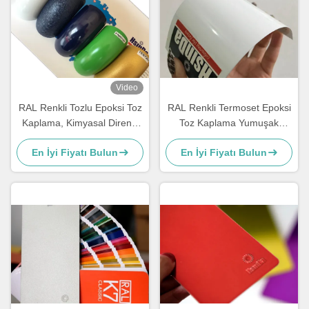
Video
RAL Renkli Tozlu Epoksi Toz
RAL Renkli Termoset Epoksi
Kaplama, Kimyasal Direnci
Toz Kaplama Yumuşak
Toz Kaplama
Yüksek Parlaklık Kaynak
En İyi Fiyatı Bulun
En İyi Fiyatı Bulun
tasarrufu