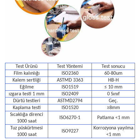
Test Ürünü
Test Yöntemi
Test sonucu
Film kalınlığı
ISO2360
60-80um
Kalem sertliği
ASTMD 3363
HB-H
Eğilme
ISO1519
≤ 10 mm
ızgara testi 1 mm
ISO2409
0 Sınıf
Dürtü testleri
ASTMD2794
Geç.
Kaplama testi
ISO1520
≥8mm
Sıcaklığa direnci
ISO6270-1
Patlama <1 mm
1000 saat
Tuz püskürtmesi
Korrozyona yayılma
ISO9227
1000 saat
<1 mm