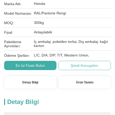
Hsinda
Marka Adı:
RAL/Pantone Rengi
Model Numarası:
300kg
MOQ:
Anlaşılabilir
Fiyat:
İç ambalaj: polietilen torba; Dış ambalaj: kağıt
Paketleme
karton
Ayrıntıları:
L/C, D/A, D/P, T/T, Western Union,
Ödeme Şartları:
En İyi Fiyatı Bulun
Şimdi Konuşalım.
Detay Bilgi
Ürün Tanımı
Detay Bilgi