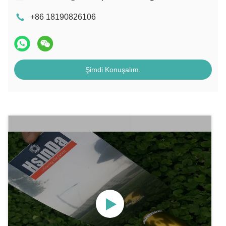
+86 18190826106
Şimdi Konuşalım.