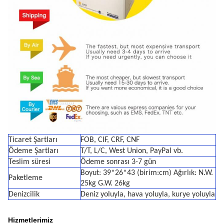
Ticaret Şartları
FOB, CIF, CRF, CNF
Ödeme Şartları
T/T, L/C, West Union, PayPal vb.
Teslim süresi
Ödeme sonrası 3-7 gün
Boyut: 39*26*43 (birim:cm) Ağırlık: N.W.
Paketleme
25kg G.W. 26kg
Denizcilik
Deniz yoluyla, hava yoluyla, kurye yoluyla
Hizmetlerimiz