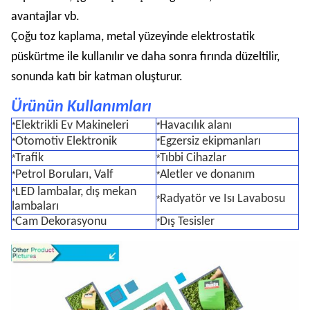
avantajlar vb.
Çoğu toz kaplama, metal yüzeyinde elektrostatik
püskürtme ile kullanılır ve daha sonra fırında düzeltilir,
sonunda katı bir katman oluşturur.
Ürünün Kullanımları
Elektrikli Ev Makineleri
Havacılık alanı
*
*
Otomotiv Elektronik
Egzersiz ekipmanları
*
*
Trafik
Tıbbi Cihazlar
*
*
Petrol Boruları, Valf
Aletler ve donanım
*
*
LED lambalar, dış mekan
*
Radyatör ve Isı Lavabosu
*
lambaları
Cam Dekorasyonu
Dış Tesisler
*
*