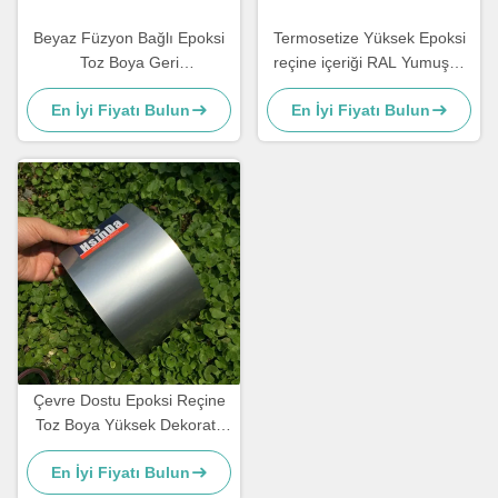
Beyaz Füzyon Bağlı Epoksi
Termosetize Yüksek Epoksi
Toz Boya Geri
reçine içeriği RAL Yumuşak
Dönüştürülebilir Süper Hava
parlaklık ve yüksek
En İyi Fiyatı Bulun
En İyi Fiyatı Bulun
Direnci
dayanıklılık korozyon direnci
için kırmızı toz kaplama
Çevre Dostu Epoksi Reçine
Toz Boya Yüksek Dekoratif
Gri Kum Damarı Dokusu
En İyi Fiyatı Bulun